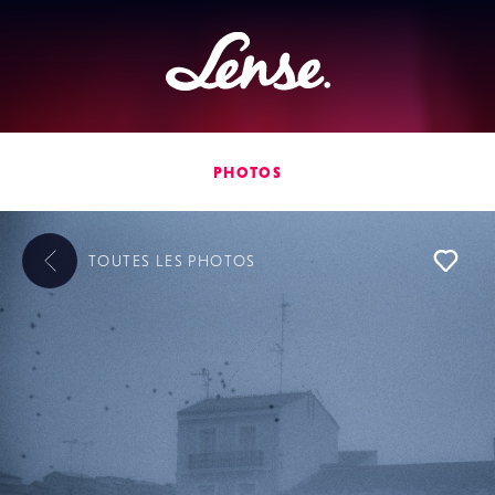
Lense
PHOTOS
TOUTES LES
PHOTOS
L