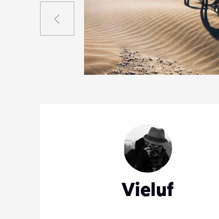
Précédent
2
23
0
Vieluf