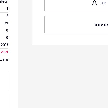
teur
SE
8
2
39
DEVE
0
0
 2013
 d'ici
1 ans