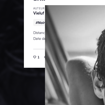
AUTEUR
Vieluf
#Noir & blanc
#Portrait
Distance focale
Date de publication
18
1
8
0