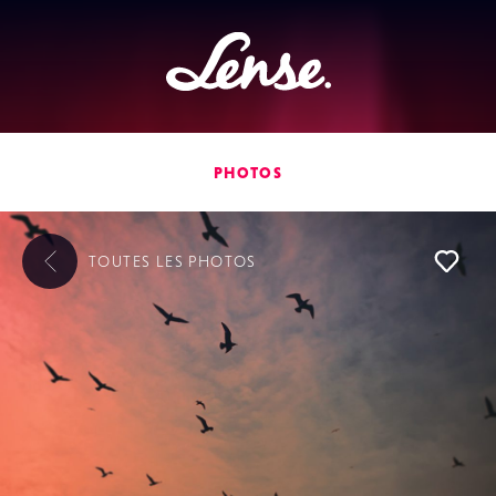
Lense
PHOTOS
TOUTES LES
PHOTOS
L