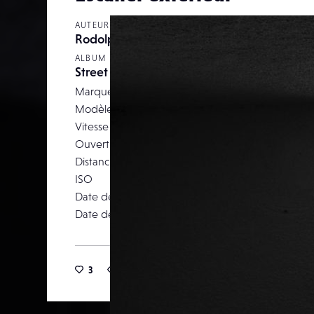
AUTEUR
Rodolphe Franchi
ALBUM
Street Photography
Marque
F
Modèle
Vitesse d’obturation
Ouverture
Distance focale
ISO
Date de prise de vue
18 juil
Date de publication
26 octob
3
24
0