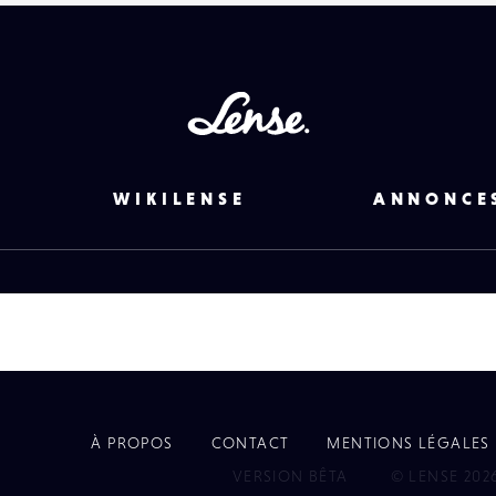
Lense
WIKILENSE
ANNONCE
À PROPOS
CONTACT
MENTIONS LÉGALES
EYE
VERSION BÊTA
© LENSE 202