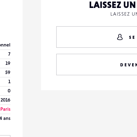
LAISSEZ U
LAISSEZ 
SE
onnel
7
19
DEVE
59
1
0
 2016
Paris
4 ans