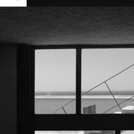
Ouvrir
/
Fermer
UJIFILM
X-T4
1/125
f/10
18 mm
160
let 2022
re 2022