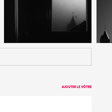
5
2
24
0
AJOUTER LE VÔTRE