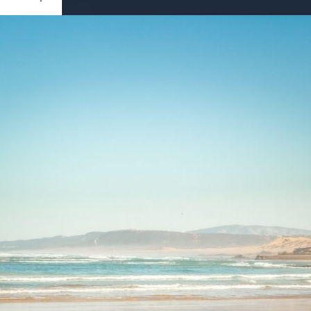
Ouvrir
/
Fermer
e
0 mm
ier 2020