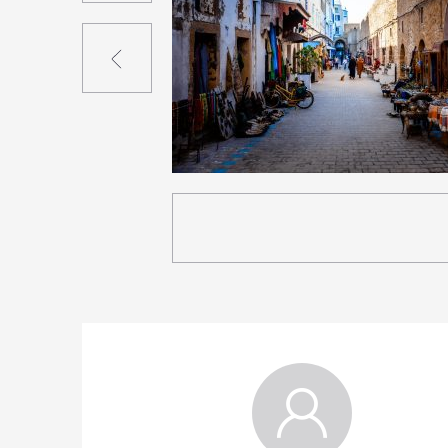
Précédent
0
64
0