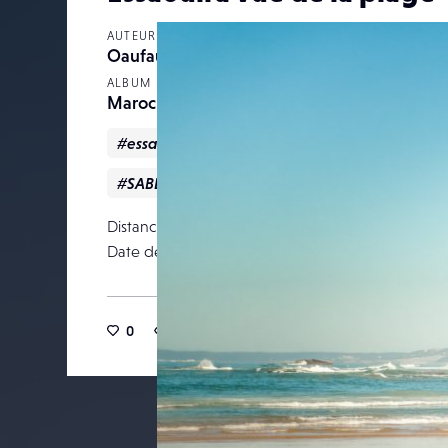
AUTEUR
Oaufauvre
ALBUM
Maroc
#essaouira
#Maroc
#océan
#plag
#SABLE
Distance focale
Date de publication
25 févr
0
38
0