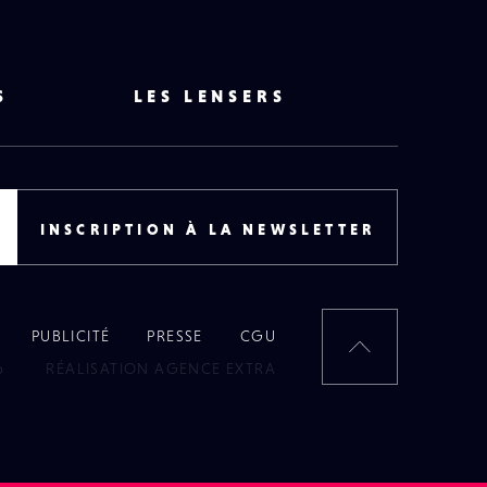
S
LES LENSERS
INSCRIPTION À LA NEWSLETTER
PUBLICITÉ
PRESSE
CGU
RETOUR
6
RÉALISATION AGENCE EXTRA
EN
HAUT
DE
PAGE