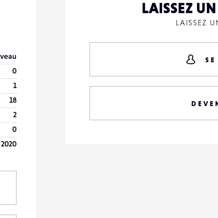
LAISSEZ U
LAISSEZ 
veau
SE
0
1
18
DEVE
2
0
 2020