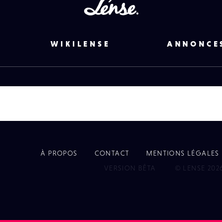
Lense
WIKILENSE
ANNONCE
À PROPOS
CONTACT
MENTIONS LÉGALES
EYE
VERSION BÊTA
© LENSE 202