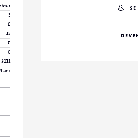
teur
SE
3
0
12
DEVE
0
0
t 2011
4 ans