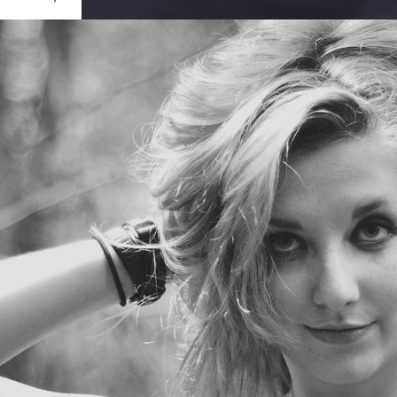
Ouvrir
/
Fermer
0 mm
oût 2011