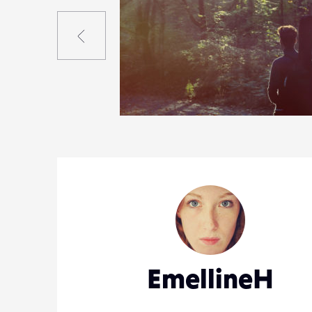
Précédent
1
11
0
EmellineH