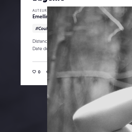
AUTEUR
EmellineH
#Couleur
#Mode
#Portrait
Distance focale
Date de publication
31 a
0
18
0