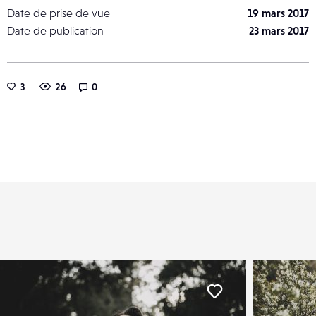
Date de prise de vue
19 mars 2017
Date de publication
23 mars 2017
3
26
0
er
Liker