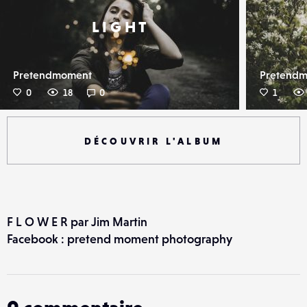
L I G H T
Pretendmoment
Pretend
0
18
0
1
DÉCOUVRIR L'ALBUM
F L O W E R par Jim Martin
Facebook : pretend moment photography