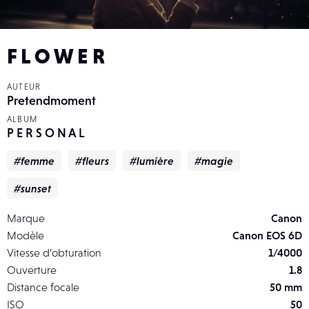
F L O W E R
AUTEUR
Pretendmoment
ALBUM
P E R S O N A L
#femme
#fleurs
#lumière
#magie
#sunset
Marque
Canon
Modèle
Canon EOS 6D
Vitesse d’obturation
1/4000
Ouverture
1.8
Distance focale
50 mm
ISO
50