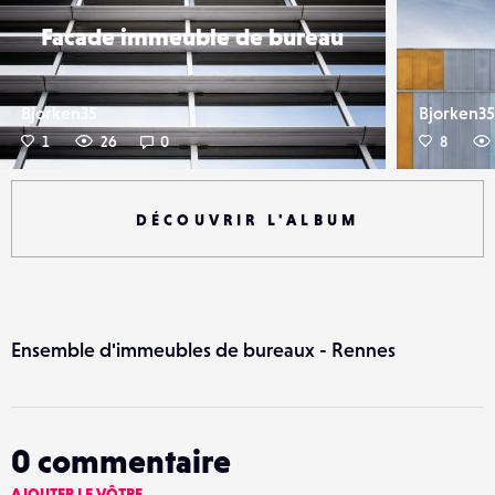
Facade immeuble de bureau
Bjorken35
Bjorken35
1
26
0
8
DÉCOUVRIR L'ALBUM
Ensemble d'immeubles de bureaux - Rennes
0
commentaire
AJOUTER LE VÔTRE