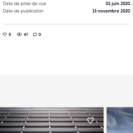
Date de prise de vue
01 juin 2020
Date de publication
13 novembre 2020
0
47
0
er
Liker