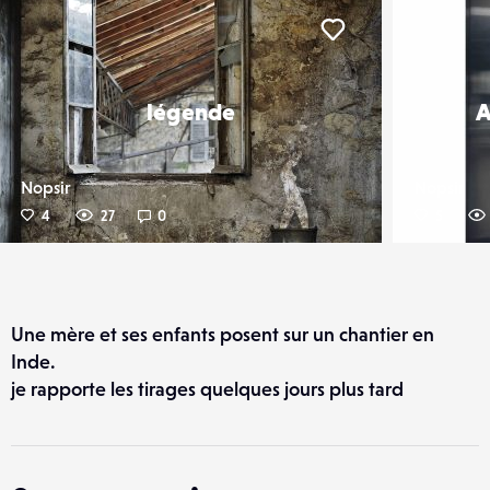
er
Liker
légende
A
Nopsir
Nopsir
4
27
0
5
Une mère et ses enfants posent sur un chantier en
Inde.
je rapporte les tirages quelques jours plus tard