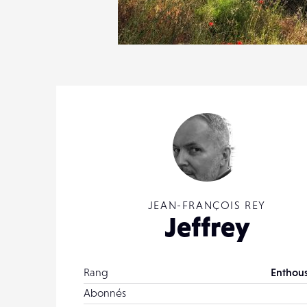
0
5
0
JEAN-FRANÇOIS REY
Jeffrey
Rang
Enthous
Abonnés