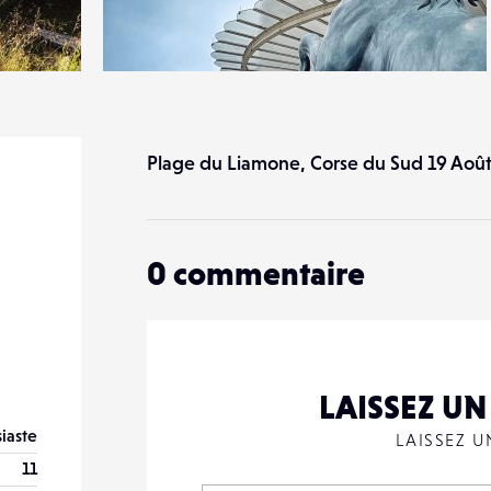
1
41
0
Plage du Liamone, Corse du Sud 19 Août
0
commentaire
LAISSEZ U
iaste
LAISSEZ 
11