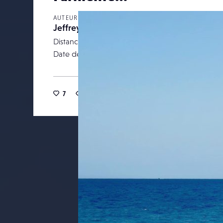
AUTEUR
Jeffrey
Distance focale
Date de publication
14 av
7
27
0