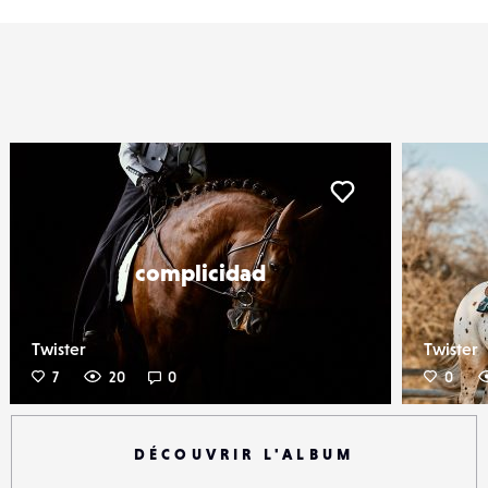
iker
Liker
complicidad
Twister
Twister
7
20
0
0
DÉCOUVRIR L'ALBUM