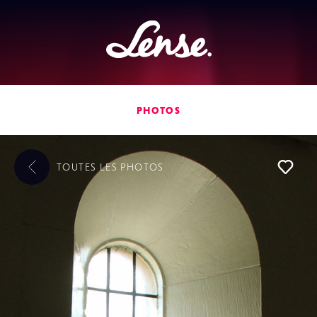
Lense
PHOTOS
TOUTES LES
PHOTOS
L