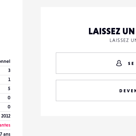
LAISSEZ U
LAISSEZ 
onnel
SE
3
1
5
DEVE
0
0
 2012
antes
7 ans