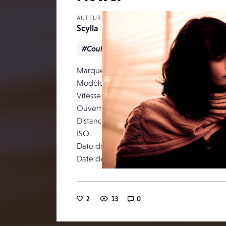
AUTEUR
Scylla
#Couleur
#Portrait
Marque
NIKON 
Modèle
Vitesse d’obturation
Ouverture
Distance focale
ISO
Date de prise de vue
Date de publication
26
2
13
0