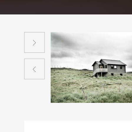
Suivant
Précédent
4
5
0