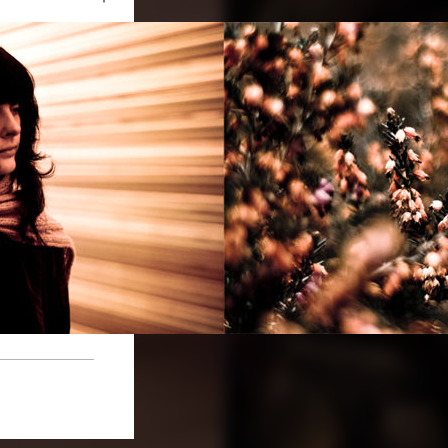
Ouvrir
/
Fermer
CORPORATION
NIKON D90
1/400
1.8
50 mm
250
12 avril 2012
 octobre 2012