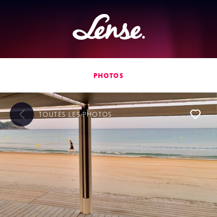
Lense
PHOTOS
TOUTES LES
PHOTOS
L