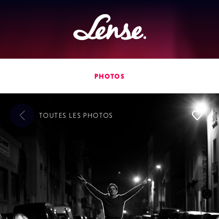
Lense
PHOTOS
TOUTES LES
PHOTOS
L