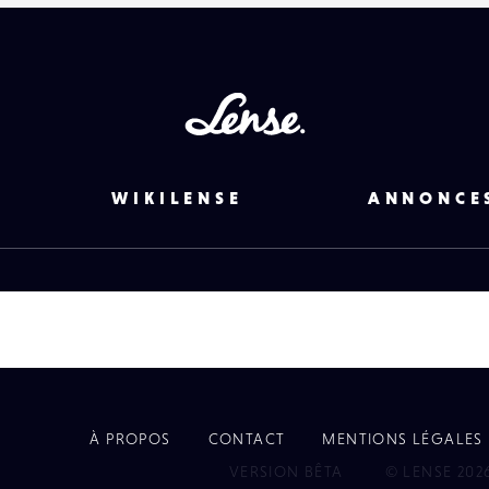
Lense
WIKILENSE
ANNONCE
À PROPOS
CONTACT
MENTIONS LÉGALES
EYE
VERSION BÊTA
© LENSE 202