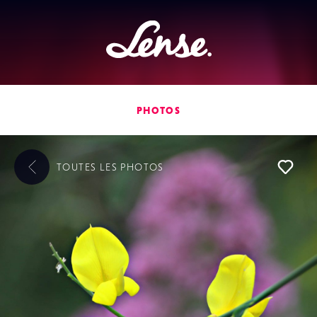
Lense
PHOTOS
TOUTES LES
PHOTOS
L