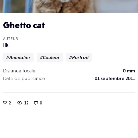
Ghetto cat
AUTEUR
Ilk
#Animalier
#Couleur
#Portrait
Distance focale
0 mm
Date de publication
01 septembre 2011
2
12
0