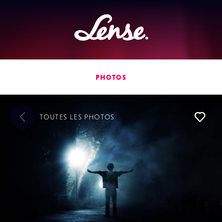
Lense
PHOTOS
TOUTES LES
PHOTOS
L