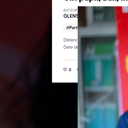
AUTEUR
GLENSCOLAN
#Portrait
#Reportage
Distance focale
Date de publication
0
16
0