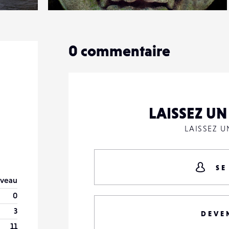
1
15
0
0
commentaire
LAISSEZ U
LAISSEZ 
SE
veau
0
3
DEVE
11