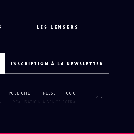
S
LES LENSERS
INSCRIPTION À LA NEWSLETTER
PUBLICITÉ
PRESSE
CGU
RETOUR
6
RÉALISATION AGENCE EXTRA
EN
HAUT
DE
PAGE