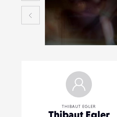
Précédent
0
39
0
THIBAUT EGLER
Thibaut Egler