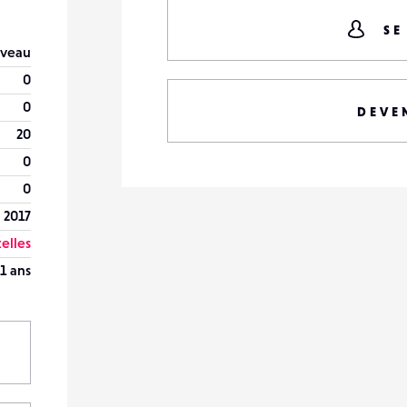
SE
veau
0
0
DEVE
20
0
0
 2017
elles
1 ans