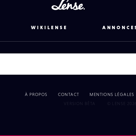
Lense
WIKILENSE
ANNONCE
À PROPOS
CONTACT
MENTIONS LÉGALES
EYE
VERSION BÊTA
© LENSE 202