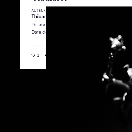
AUTEUR
Thibautegler
Distance focale
Date de publication
28 févr
1
15
0