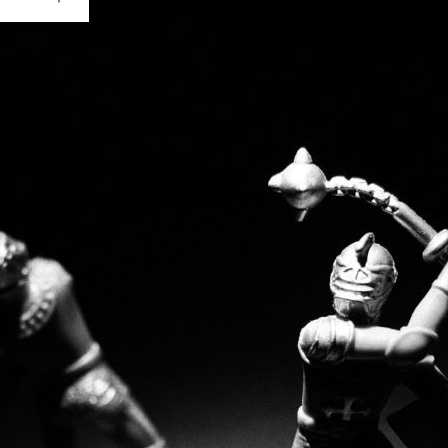
Ouvrir
/
Fermer
0 mm
ier 2017