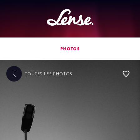
Lense
PHOTOS
TOUTES LES
PHOTOS
L