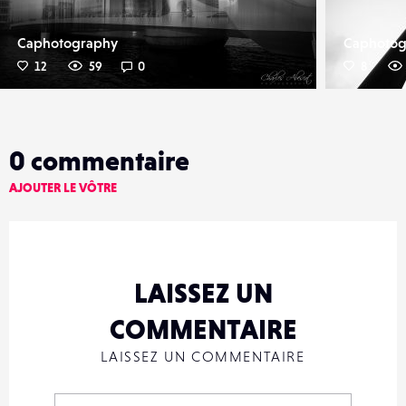
Caphotography
Caphotog
12
59
0
8
0
commentaire
AJOUTER LE VÔTRE
LAISSEZ UN
COMMENTAIRE
LAISSEZ UN COMMENTAIRE