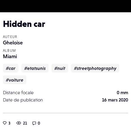
Hidden car
AUTEUR
Gheloise
ALBUM
Miami
#car
#etatsunis
#nuit
#streetphotography
#voiture
Distance focale
0 mm
Date de publication
16 mars 2020
3
21
0