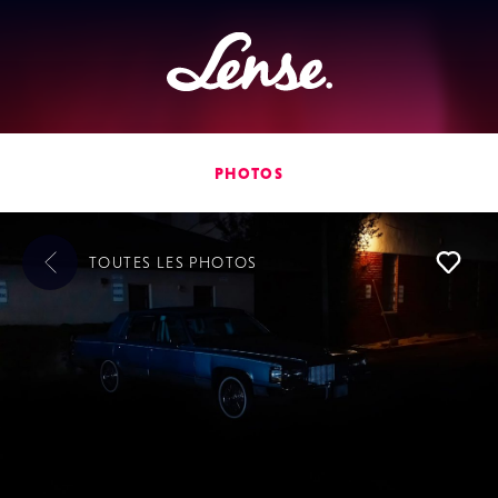
Lense
PHOTOS
TOUTES LES
PHOTOS
L