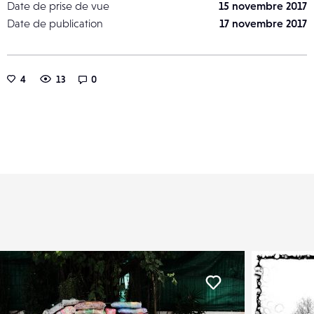
Date de prise de vue
15 novembre 2017
Date de publication
17 novembre 2017
4
13
0
er
Liker