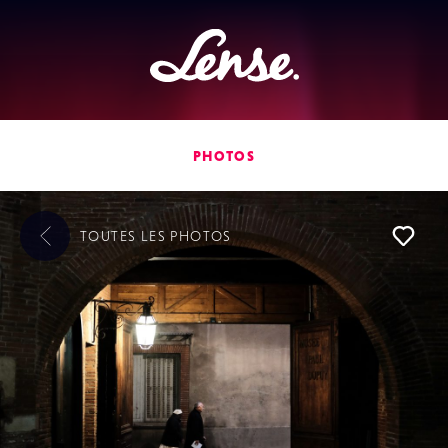
Lense
PHOTOS
TOUTES LES
PHOTOS
L