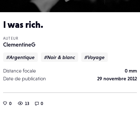
I was rich.
AUTEUR
ClementineG
#Argentique
#Noir & blanc
#Voyage
Distance focale
0 mm
Date de publication
29 novembre 2012
0
13
0