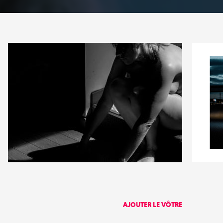
2
2
31
0
AJOUTER LE VÔTRE