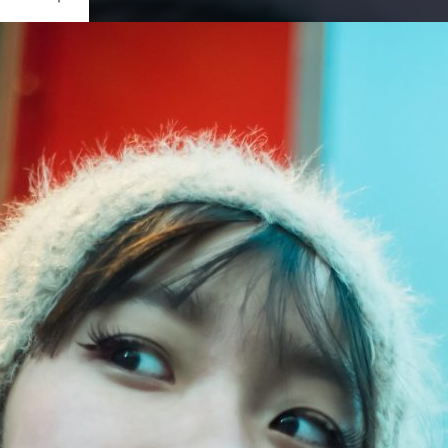
Ouvrir
/
Fermer
0 mm
rs 2025