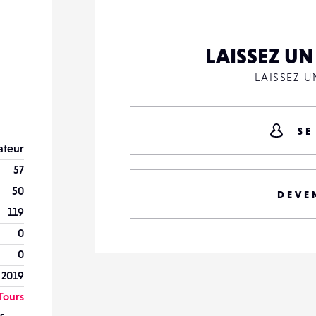
LAISSEZ U
LAISSEZ 
SE
teur
57
50
DEVE
119
0
0
 2019
Tours