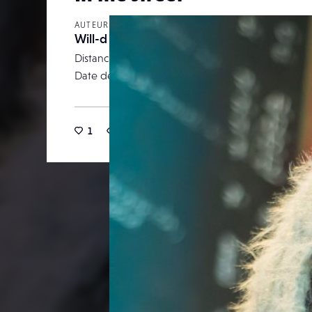
AUTEUR
Will-d
Distance focale
Date de publication
22 ma
1
11
0