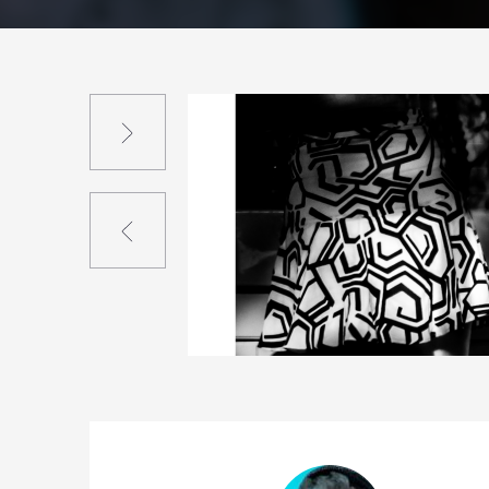
Suivant
Précédent
0
9
0