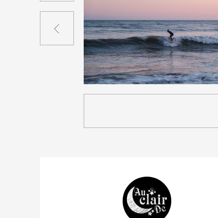
Précédent
2
14
0