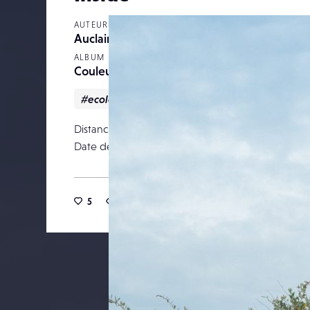
AUTEUR
Auclairde
ALBUM
Couleur
#ecologie
#main
#Nature
Distance focale
Date de publication
25 févr
5
20
0