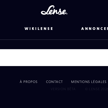
Lense
WIKILENSE
ANNONCE
À PROPOS
CONTACT
MENTIONS LÉGALES
EYE
VERSION BÊTA
© LENSE 202