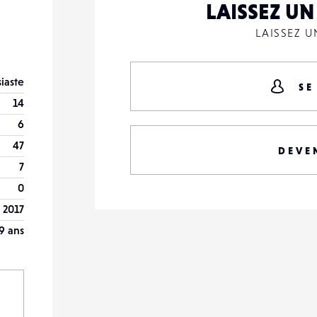
LAISSEZ U
LAISSEZ 
iaste
SE
14
6
47
DEVE
7
0
 2017
9 ans