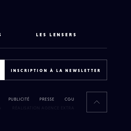
S
LES LENSERS
INSCRIPTION À LA NEWSLETTER
PUBLICITÉ
PRESSE
CGU
RETOUR
6
RÉALISATION AGENCE EXTRA
EN
HAUT
DE