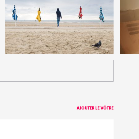
12
7
40
0
AJOUTER LE VÔTRE