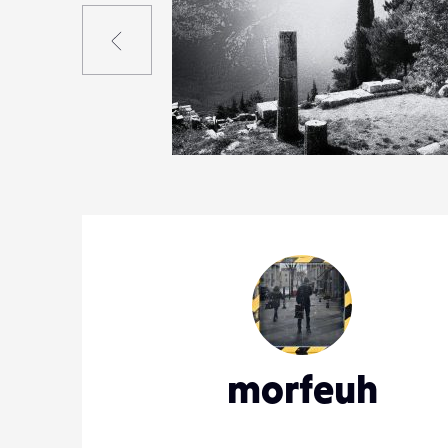
Précédent
0
5
0
morfeuh