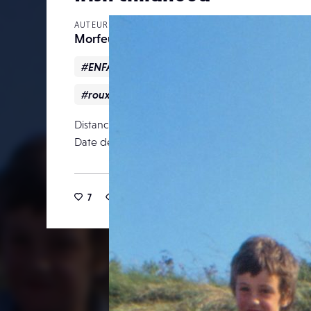
AUTEUR
Morfeuh
#ENFANTS
#irlande
#jeu
#Jeunesse
#roux
Distance focale
Date de publication
10 janv
7
37
0