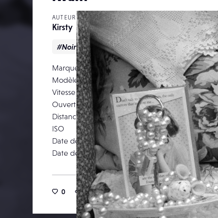
AUTEUR
Kirsty
#Noir & blanc
Marque
NIKON CORPO
Modèle
NIKON
Vitesse d’obturation
Ouverture
Distance focale
ISO
Date de prise de vue
17 févr
Date de publication
12 ma
0
11
0