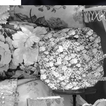
Ouvrir
/
Fermer
RATION
 D7000
1/2000
1.8
50 mm
800
ier 2012
rs 2012