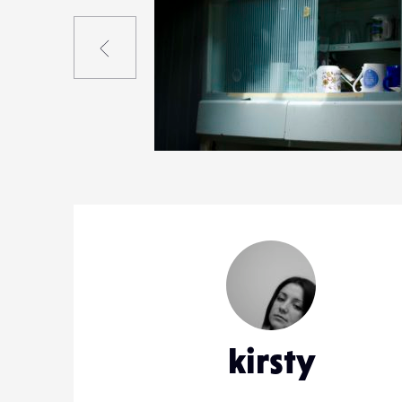
Précédent
2
12
0
kirsty