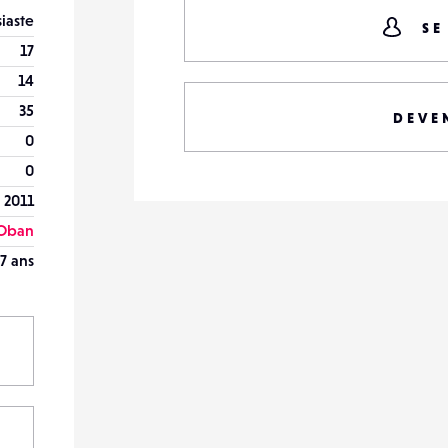
iaste
SE
17
14
35
DEVE
0
0
 2011
Oban
7 ans