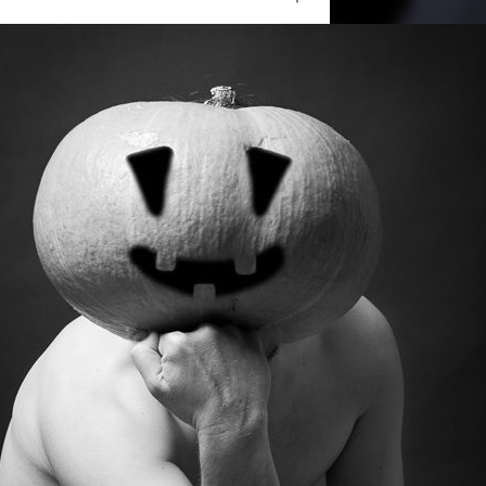
Ouvrir
/
Fermer
#Portrait
FUJIFILM
FinePix S3Pro
on
1/90
9.5
50 mm
100
vue
16 novembre 2010
on
31 octobre 2012