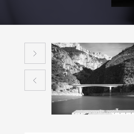
Suivant
Précédent
1
15
0