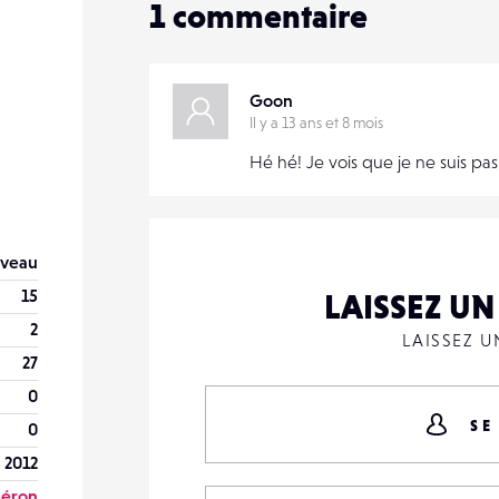
1
commentaire
Goon
Il y a 13 ans et 8 mois
Hé hé! Je vois que je ne suis pas
veau
15
LAISSEZ U
2
LAISSEZ 
27
0
SE
0
 2012
léron