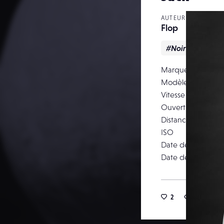
AUTEUR
Flop
#Noir & blanc
Marque
Modèle
Vitesse d’obturati
Ouverture
Distance focale
ISO
Date de prise de 
Date de publicati
2
11
1