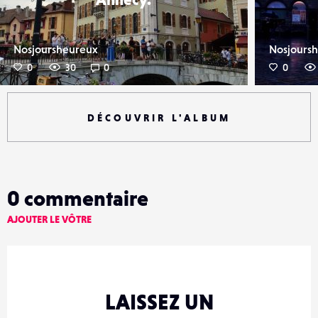
Nosjoursheureux
Nosjours
0
30
0
0
DÉCOUVRIR L'ALBUM
0
commentaire
AJOUTER LE VÔTRE
LAISSEZ UN