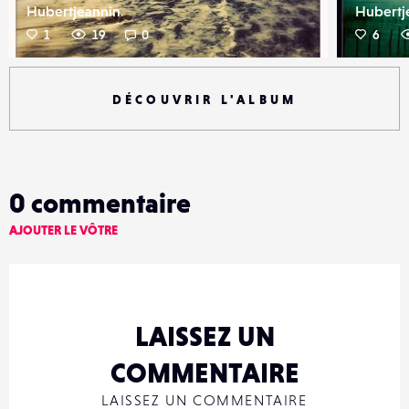
Hubertjeannin
Hubertj
1
19
0
6
DÉCOUVRIR L'ALBUM
0
commentaire
AJOUTER LE VÔTRE
LAISSEZ UN
COMMENTAIRE
LAISSEZ UN COMMENTAIRE