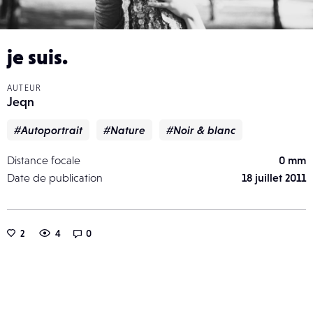
je suis.
AUTEUR
Jeqn
#Autoportrait
#Nature
#Noir & blanc
Distance focale
0 mm
Date de publication
18 juillet 2011
2
4
0