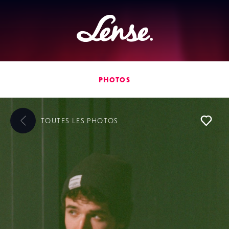
Lense
PHOTOS
TOUTES LES
PHOTOS
L