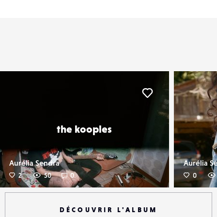
er
Liker
the kooples
Aurélia Sendra
Aurélia S
2
50
0
0
DÉCOUVRIR L'ALBUM