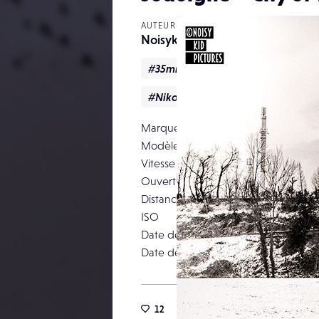
AUTEUR
Noisykid
#35mm
#belgique
#Natur
#NikonD750
#Paysage
Marque
N
Modèle
Vitesse d’obturation
Ouverture
Distance focale
ISO
Date de prise de vue
Date de publication
12
51
1