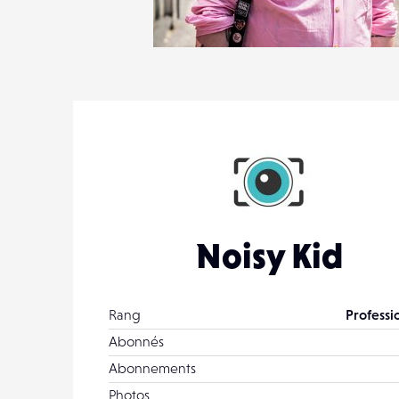
1
38
0
Noisy Kid
Rang
Professi
Abonnés
Abonnements
Photos