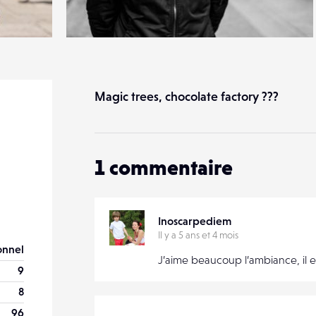
2
36
0
Magic trees, chocolate factory ???
1
commentaire
Inoscarpediem
Il y a 5 ans et 4 mois
onnel
J’aime beaucoup l’ambiance, il e
9
8
96