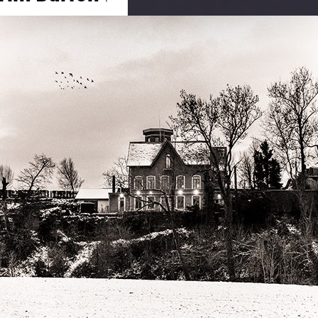
Ouvrir
/
Fermer
e
IKON CORPORATION
NIKON D750
1/80
f/8
35 mm
2500
24 janvier 2021
31 janvier 2021