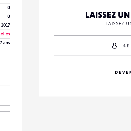
0
LAISSEZ U
0
LAISSEZ 
t 2017
elles
7 ans
SE
DEVE