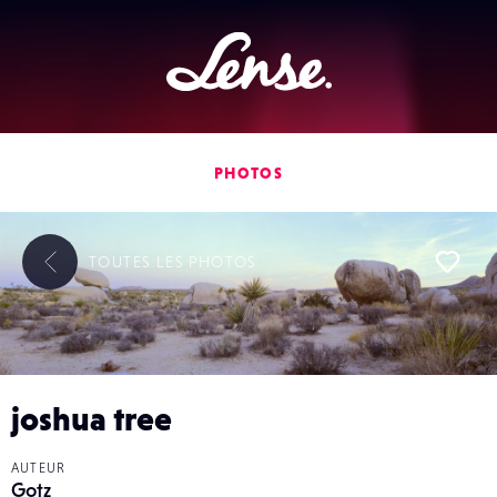
Lense
PHOTOS
TOUTES LES
PHOTOS
L
joshua tree
AUTEUR
Gotz