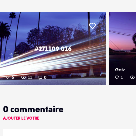
er
Liker
#271109 016
Gotz
Gotz
6
11
0
1
0
commentaire
AJOUTER LE VÔTRE