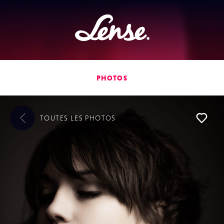
Lense
PHOTOS
TOUTES LES
PHOTOS
L