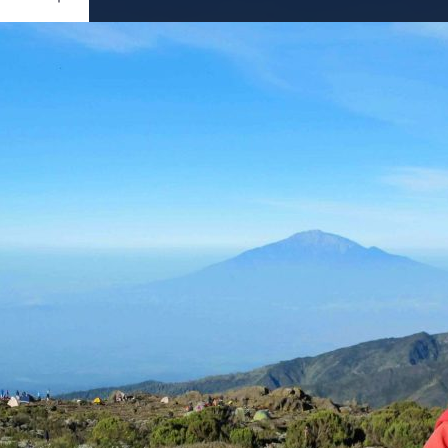
Ouvrir
/
Fermer
Canon
hot G12
1/800
f/4
784 mm
80
ier 2013
re 2013