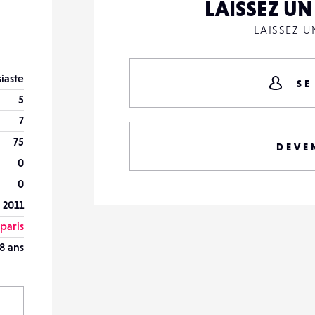
LAISSEZ U
LAISSEZ 
iaste
SE
5
7
75
DEVE
0
0
 2011
paris
8 ans