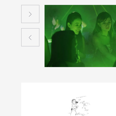
Suivant
Précédent
0
12
0