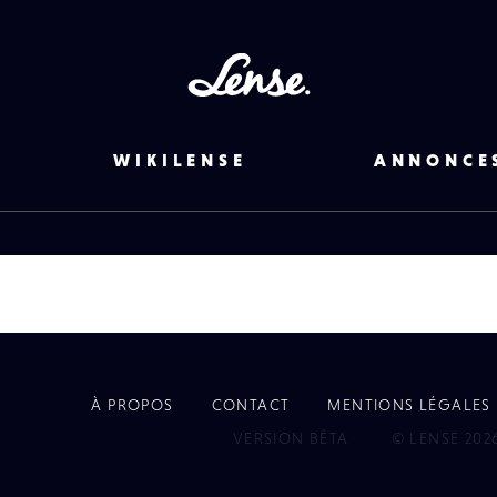
Lense
WIKILENSE
ANNONCE
À PROPOS
CONTACT
MENTIONS LÉGALES
EYE
VERSION BÊTA
© LENSE 202