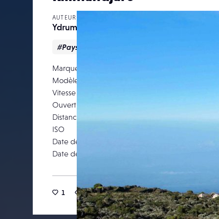
AUTEUR
Ydrumare
#Paysage
Marque
Modèle
Canon PowerS
Vitesse d’obturation
Ouverture
Distance focale
9.
ISO
Date de prise de vue
12 févr
Date de publication
18 octob
1
14
0