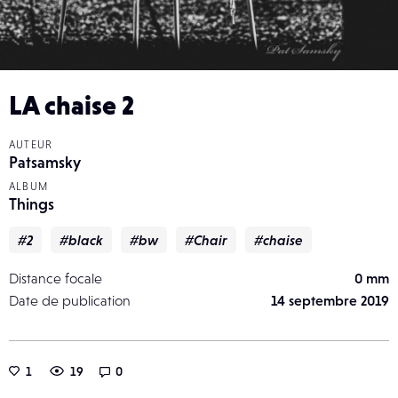
LA chaise 2
AUTEUR
Patsamsky
ALBUM
Things
#2
#black
#bw
#Chair
#chaise
Distance focale
0 mm
Date de publication
14 septembre 2019
1
19
0