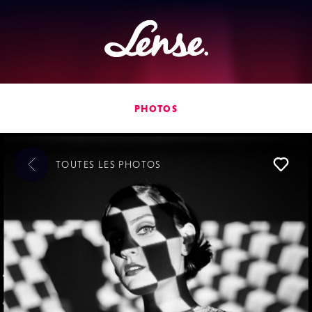
Lense
PHOTOS
TOUTES LES
PHOTOS
L