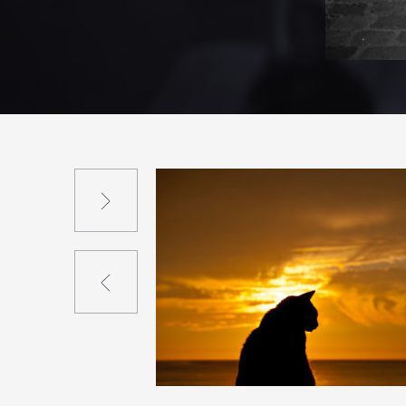
Suivant
Précédent
4
13
0