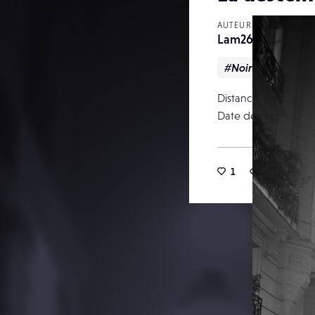
AUTEUR
Lam26
#Noir & blanc
Distance focale
Date de publication
1
15
0