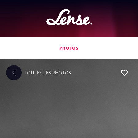
Lense
PHOTOS
TOUTES LES
PHOTOS
L