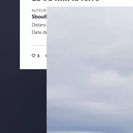
AUTEUR
Sbouillon45
Distance focale
Date de publication
11 m
3
17
0