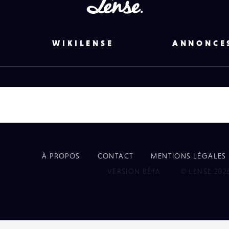
Lense
WIKILENSE
ANNONCE
À PROPOS
CONTACT
MENTIONS LÉGALES
EYE
VERSION BÊTA
© LENSE 202