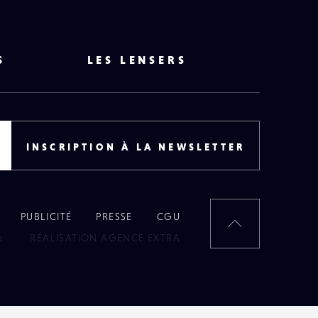
S
LES LENSERS
INSCRIPTION À LA NEWSLETTER
PUBLICITÉ
PRESSE
CGU
RETOUR
6
RÉALISATION AGENCE EXTRA
EN
HAUT
DE
PAGE