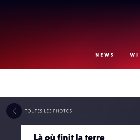
Lense
NEWS
WI
TOUTES LES
PHOTOS
Là où finit la terre