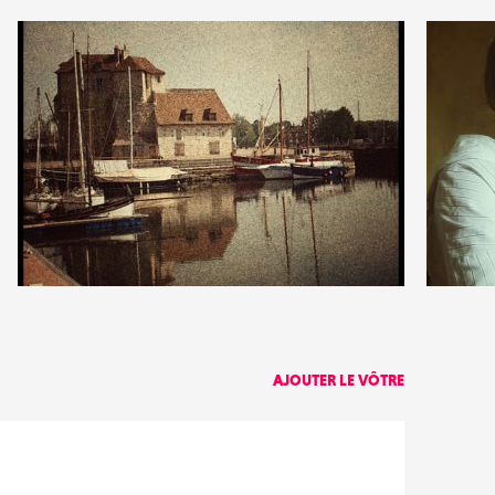
4
2
15
0
AJOUTER LE VÔTRE