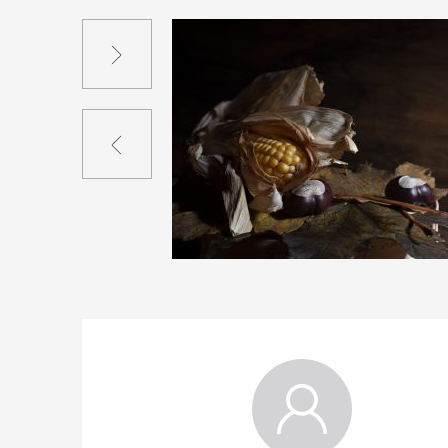
Suivant
Précédent
0
20
0