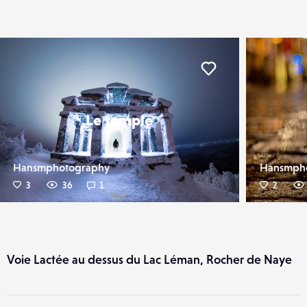
er
Liker
Le temple
Hansmphotography
Hansmph
3
36
1
2
Voie Lactée au dessus du Lac Léman, Rocher de Naye