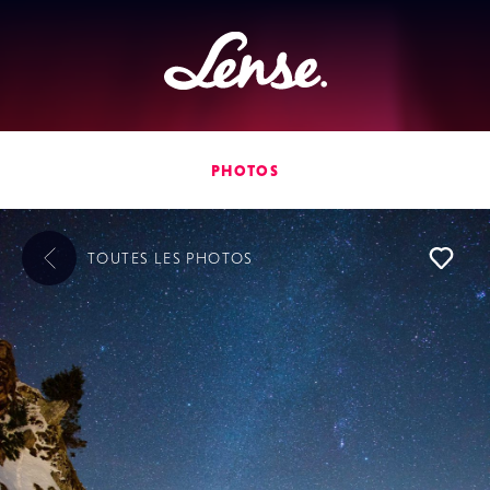
Lense
PHOTOS
TOUTES LES
PHOTOS
L