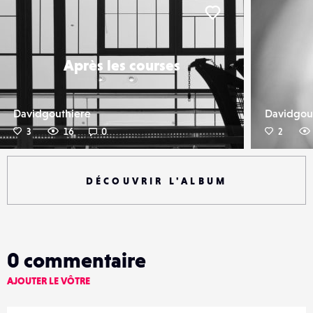
er
Liker
Après les courses
Davidgouthiere
Davidgou
3
16
0
2
DÉCOUVRIR L'ALBUM
0
commentaire
AJOUTER LE VÔTRE