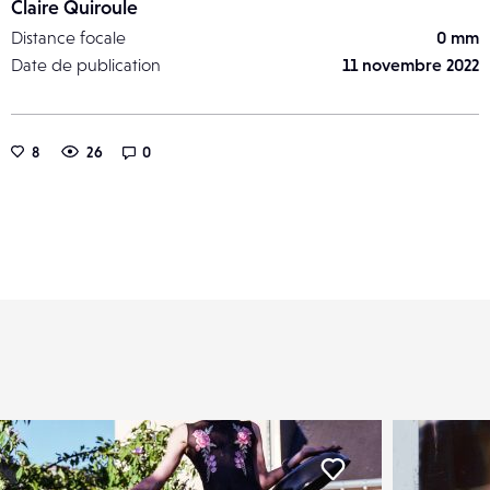
Claire Quiroule
Distance focale
0 mm
Date de publication
11 novembre 2022
8
26
0
er
Liker