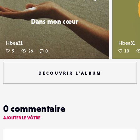
er
Liker
Dans mon cœur
Hbea31
Hbea31
5
26
0
10
DÉCOUVRIR L'ALBUM
0
commentaire
AJOUTER LE VÔTRE