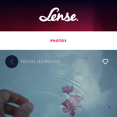
Lense
PHOTOS
TOUTES LES
PHOTOS
L