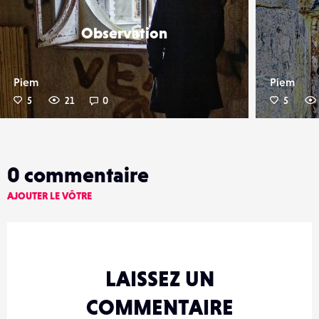
Observation
Piem
Piem
5
21
0
5
0
commentaire
AJOUTER LE VÔTRE
LAISSEZ UN
COMMENTAIRE