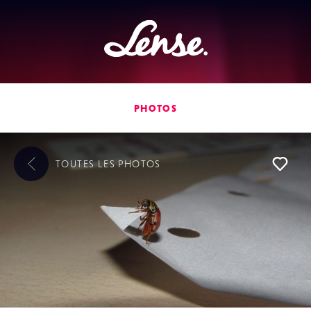
Lense
PHOTOS
TOUTES LES
PHOTOS
L